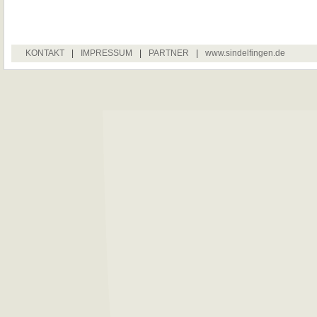
KONTAKT
|
IMPRESSUM
|
PARTNER
|
www.sindelfingen.de